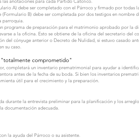
 las anotaciones para cada Partido Católico.
lario A) debe ser completado con el Párroco y firmado por todas la
se (Formulario B) debe ser completada por dos testigos en nombre
a parroquia.
 un programa de preparación para el matrimonio aprobado por la di
varse a la oficina. Esto se obtiene de la oficina del secretario del 
n del cónyuge anterior o Decreto de Nulidad, si estuvo casado ant
en su caso.
al "totalmente comprometido"
or, completará un inventario prematrimonial para ayudar a identific
tora antes de la fecha de su boda. Si bien los inventarios prematri
mienta útil para el crecimiento y la preparación.
 durante la entrevista preliminar para la planificación y los arreglo
a la documentación adecuada.
 con la ayuda del Párroco o su asistente.