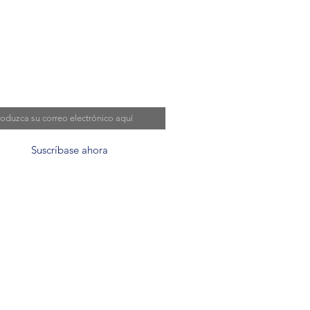
e a nuestra lista de
reos
o electrónico
Suscríbase ahora