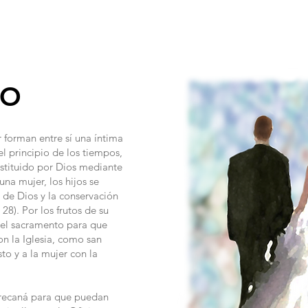
INISTRIES/GROUPS
SACRAMENTS
RELIGIOUS EDUCAT
IO
 forman entre sí una íntima
l principio de los tiempos,
nstituido por Dios mediante
na mujer, los hijos se
 de Dios y la conservación
28). Por los frutos de su
del sacramento para que
con la Iglesia, como san
o y a la mujer con la
 precaná para que puedan