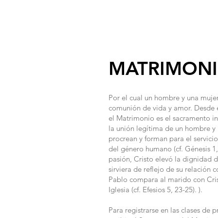
HOME
M
MATRIMON
Por el cual un hombre y una mujer
comunión de vida y amor. Desde e
el Matrimonio es el sacramento i
la unión legítima de un hombre y u
procrean y forman para el servicio
del género humano (cf. Génesis 1, 
pasión, Cristo elevó la dignidad 
sirviera de reflejo de su relación 
Pablo compara al marido con Crist
Iglesia (cf. Efesios 5, 23-25). ).
Para registrarse en las clases de