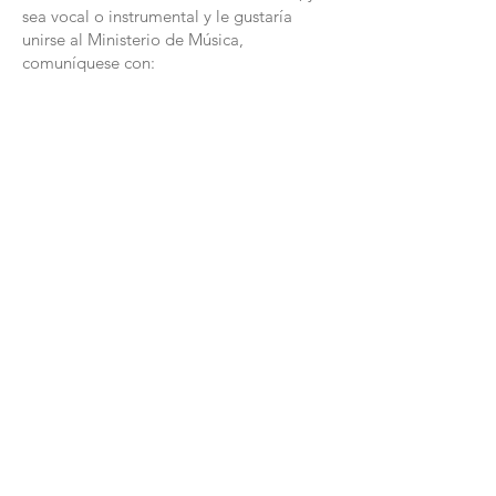
sea vocal o instrumental y le gustaría
unirse al Ministerio de Música,
comuníquese con:
Sr. Tomás Macario
Correo electrónico:
coros@olanj.org
Parroquia Nuestra Señora de
los Ángeles
21-23 Bayard Street, Trenton, Nueva Jersey 08611,
Estados Unidos
Teléfono:
(609) 695-6089
Fax:
609-695-4376
Correo electrónico:
olaparish@olanj.org
Horario de oficina / Horario
de Oficina
LUNES - JUEVES (
DE LUNES A JUEVES)
9:30 a. M. - 5:00 p. M.
(cerrado / cerrado 1:00 PM - 1:30 PM)