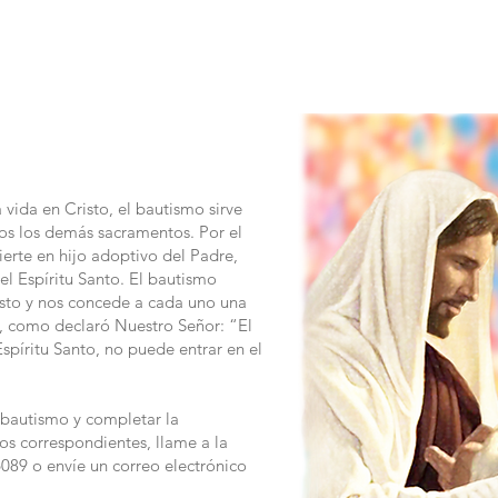
INISTRIES/GROUPS
SACRAMENTS
RELIGIOUS EDUCAT
 vida en Cristo, el bautismo sirve
os los demás sacramentos. Por el
ierte en hijo adoptivo del Padre,
l Espíritu Santo. El bautismo
sto y nos concede a cada uno una
a, como declaró Nuestro Señor: “El
spíritu Santo, no puede entrar en el
l bautismo y completar la
os correspondientes, llame a la
6089 o envíe un correo electrónico