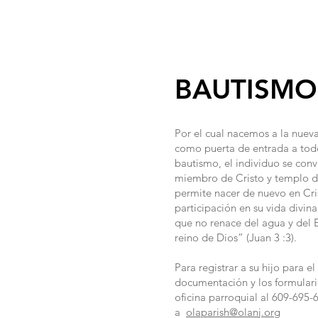
HOME
M
BAUTISMO
Por el cual nacemos a la nueva
como puerta de entrada a tod
bautismo, el individuo se conv
miembro de Cristo y templo de
permite nacer de nuevo en Cri
participación en su vida divin
que no renace del agua y del E
reino de Dios” (Juan 3 :3).
Para registrar a su hijo para e
documentación y los formulari
oficina parroquial al 609-695-
a
olaparish@olanj.org