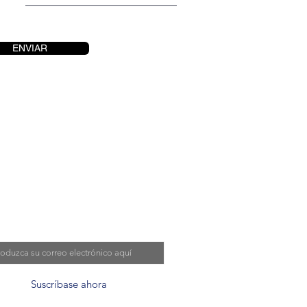
ENVIAR
e a nuestra lista de
reos
o electrónico
Suscríbase ahora