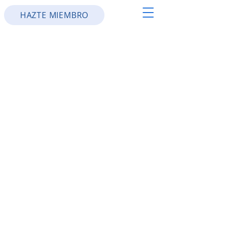
HAZTE MIEMBRO
Parroquia Nuestra Señora de
los Ángeles
21-23 Bayard Street, Trenton, Nueva Jersey 08611,
Estados Unidos
Teléfono:
(609) 695-6089
Fax:
609-695-4376
Correo electrónico:
olaparish@olanj.org